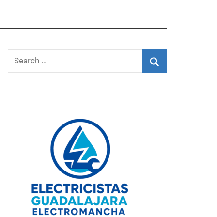
Search
for:
Search