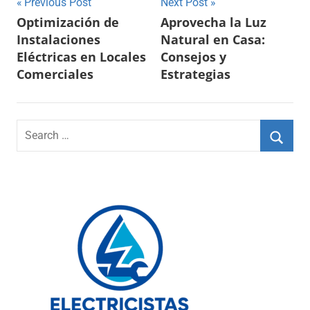
Navegación
Previous Post
Next Post
Optimización de
Aprovecha la Luz
de
Instalaciones
Natural en Casa:
entradas
Eléctricas en Locales
Consejos y
Comerciales
Estrategias
Search
for:
Searc