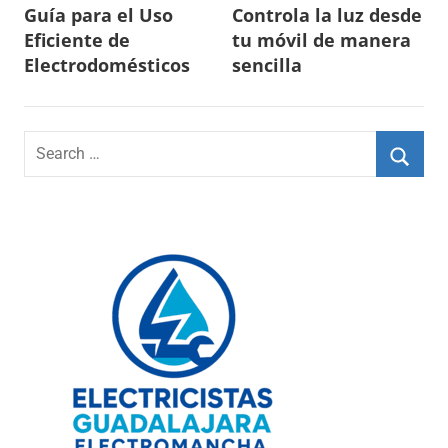
Guía para el Uso
Controla la luz desde
de
Eficiente de
tu móvil de manera
entradas
Electrodomésticos
sencilla
Search
for:
Searc